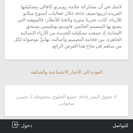
لاشك في أن مشاركة علامة روبيرتو كافالي بتشكيلتها
الفريدة لربيع/صيف 2023 خلال فعاليات أسبوع ميلانو
للأزياء، كانت تجربةً مثيرة ولافتةً للأنظار، فالموهبة التي
يتمتع بها المصمم العالمي فاوستو بوغليسي تستحق
الإشادة، إذ جمعت تشكيلته الجديدة من الأزياء النسائية
الجاهزة، بين فخامة التصميم وأصالته. تهانيَّ موصولة لكل
من ساهم في نجاح هذا العرض الرائع.
العودة الى الأخبار الاجتماعية والشائعة
العودة الى الأخبار الاجتماعية والشائعة
© حقوق النشر 2023. جميع الحقوق محفوظة لـ حسين
سجواني
دخول
للتواصل