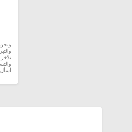
ونحن 
والتبر
تدّخر
والتسا
أسأل ا
©