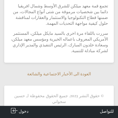
تجمع قمة معهد ميلكن للشرق الأوسط وشمال افريقيا
دائما بين شخصيات مرموقة من شتى أنواع المجالات، من
ضمنها قطاع التكنولوجيا والاستثمار والعقارات لمناقشة
حلول كيفية مواجهة التحديات المهمة.
سررت باللقاء مرة اخرى بالسيد مايكل ميلكن، المستثمر
الأمريكي المعروف باعماله الخيرية ومؤسس معهد ميلكن،
وسعادة خلدون المبارك، الرئيس التنفيذي والمدير الإداري
لشركة مبادلة للتنمية.
العودة الى الأخبار الاجتماعية والشائعة
العودة الى الأخبار الاجتماعية والشائعة
© حقوق النشر 2023. جميع الحقوق محفوظة لـ حسين
سجواني
دخول
للتواصل